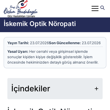
İskemik Optik Nöropati
Yayın Tarihi:
23.07.2026
Son Güncellenme:
23.07.2026
Yasal Uyarı:
Her cerrahi veya girişimsel işlemde
sonuçlar kişiden kişiye değişiklik gösterebilir. İşlem
öncesinde hekiminizden detaylı görüş almanız önerilir.
İçindekiler
İskemik Optik Nöropati Nedir?
İskemik Optik Nöropati Nasıl Teşhis
Edilir?